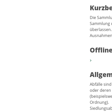
Kurzb
Die Sammlun
Sammlung un
überlassen.
Ausnahmen b
Offlin
Allgem
Abfälle sind
oder deren 
(beispielsw
Ordnung).
Siedlungsab