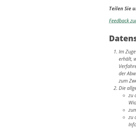
Teilen Sie 
Feedback zu
Datens
Im Zuge
erhält, 
Verfahr
der Abwi
zum Zwe
Die all
zu 
Wid
zum
zu 
Inf