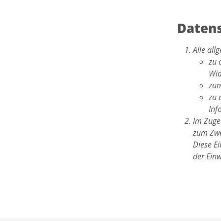
Datens
Alle al
zu 
Wid
zum
zu 
Inf
Im Zuge 
zum Zwe
Diese E
der Einw