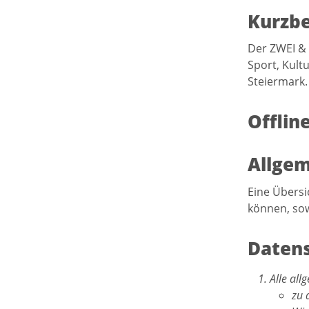
Kurzb
Der ZWEI & 
Sport, Kult
Steiermark.
Offlin
Allgem
Eine Übersi
können, sow
Datens
Alle al
zu 