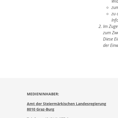
Wid
zum
zu 
Inf
Im Zuge 
zum Zwe
Diese E
der Einw
MEDIENINHABER:
Amt der Steiermärkischen Landesregierung
8010 Graz-Burg