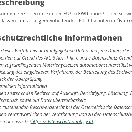
eschreibung
können Personen ihre in der EU/im EWR-Raum/in der Schwe
lassen, um an allgemeinbildenden Pflichtschulen in Österre
chutzrechtliche Informationen
 dieses Verfahrens bekanntgegebene Daten und jene Daten, die 
werden auf Grund des Art. 6 Abs. 1 lit. c und e Datenschutz-Gru
en zugrundliegenden Materiengesetzen automationsunterstützt ve
cklung des eingeleiteten Verfahrens, der Beurteilung des Sachver
ck der Überprüfung.
gemeinen Informationen
den zustehenden Rechten auf Auskunft, Berichtigung, Löschung, 
erspruch sowie auf Datenübertragbarkeit;
 zustehenden Beschwerderecht bei der Österreichische Datensc
den Verantwortlichen der Verarbeitung und zu den Datenschutzbe
ormationsseite (
https://datenschutz.stmk.gv.at
).