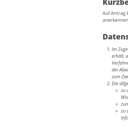
Kurzb
Auf Antrag 
anerkennen 
Datens
Im Zuge
erhält, 
Verfahr
der Abwi
zum Zwe
Die all
zu 
Wid
zum
zu 
Inf