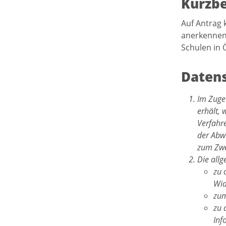
Kurzb
Auf Antrag 
anerkennen 
Schulen in 
Datens
Im Zuge
erhält, 
Verfahr
der Abwi
zum Zwe
Die all
zu 
Wid
zum
zu 
Inf