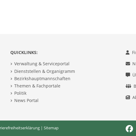
QUICKLINKS:
F
Verwaltung & Serviceportal
N
Dienststellen & Organigramm
Ü
Bezirkshauptmannschaften
Themen & Fachportale
B
Politik
A
News Portal
rierefreiheitserklärung
|
Sitemap
Fac