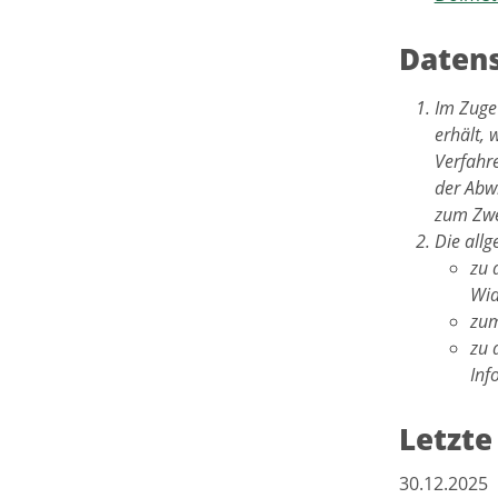
Datens
Im Zuge
erhält, 
Verfahr
der Abwi
zum Zwe
Die all
zu 
Wid
zum
zu 
Inf
Letzte
30.12.2025