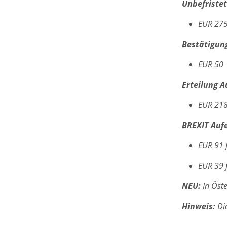
Unbefristet
EUR 27
Bestätigung
EUR 50
Erteilung A
EUR 21
BREXIT Aufe
EUR 91 
EUR 39 
NEU:
In Öste
Hinweis:
Die