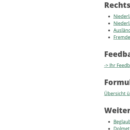
Recht
Niederl
Nieder
Auslän
Fremden
Feedb
-> Ihr Feed
Formu
Übersicht ü
Weiter
Beglaub
Dolmet