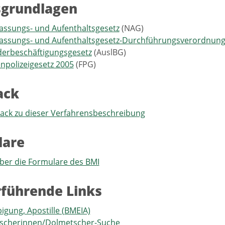
sgrundlagen
assungs- und Aufenthaltsgesetz
(NAG)
lassungs- und Aufenthaltsgesetz-Durchführungsverordnun
derbeschäftigungsgesetz
(AuslBG)
polizeigesetz 2005
(FPG)
ack
back zu dieser Verfahrensbeschreibung
lare
ber die Formulare des BMI
führende Links
igung, Apostille (BMEIA)
scherinnen/Dolmetscher-Suche