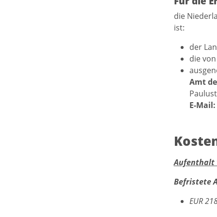
Für die E
die Niederl
ist:
der La
die von
ausgen
Amt de
Paulust
E-Mail:
Koste
Aufenthalt
Befristete 
EUR 21