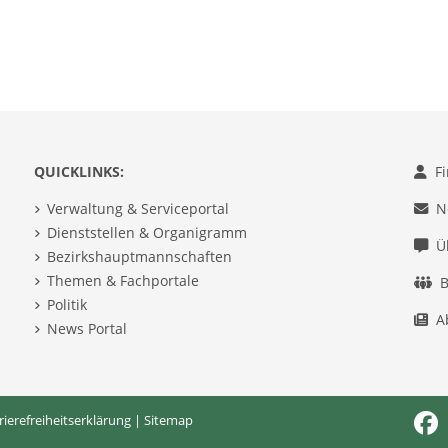
QUICKLINKS:
F
Verwaltung & Serviceportal
N
Dienststellen & Organigramm
Ü
Bezirkshauptmannschaften
Themen & Fachportale
B
Politik
A
News Portal
rierefreiheitserklärung
|
Sitemap
Fac