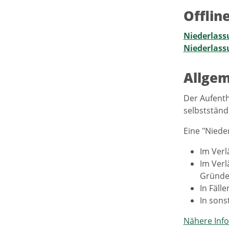
Offlin
Niederlass
Niederlass
Allgem
Der Aufenth
selbstständ
Eine "Niede
Im Verl
Im Verl
Gründ
In Fäll
In sons
Nähere Info