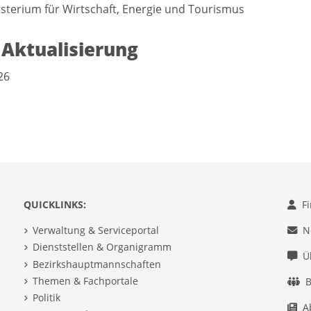
terium für Wirtschaft, Energie und Tourismus
 Aktualisierung
26
QUICKLINKS:
F
Verwaltung & Serviceportal
N
Dienststellen & Organigramm
Ü
Bezirkshauptmannschaften
Themen & Fachportale
B
Politik
A