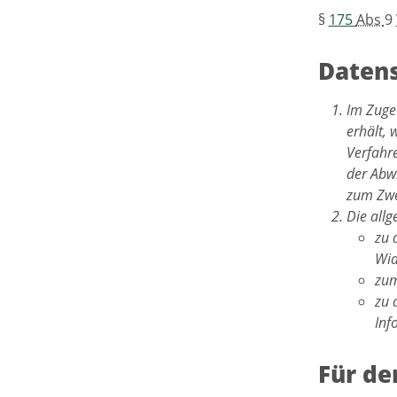
§
175
Abs
9
Datens
Im Zuge
erhält, 
Verfahr
der Abwi
zum Zwe
Die all
zu 
Wid
zum
zu 
Inf
Für de