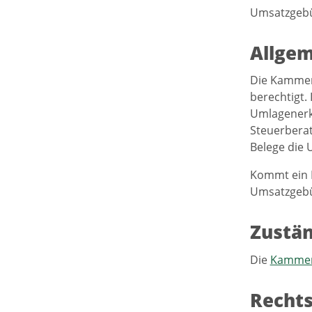
Umsatzgebüh
Allgem
Die Kammer 
berechtigt.
Umlagenerkl
Steuerberat
Belege die 
Kommt ein M
Umsatzgebüh
Zustän
Die
Kammer 
Recht