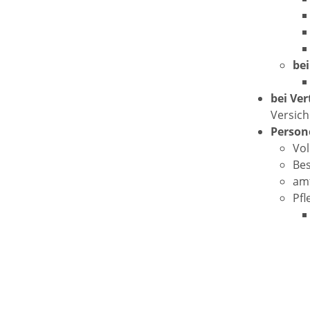
bei
bei Ver
Versich
Person
Vol
Bes
amt
Pfl