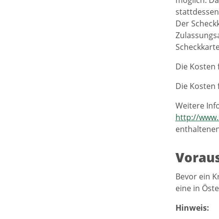
stattdessen
Der Scheckk
Zulassungsa
Scheckkarte
Die Kosten 
Die Kosten 
Weitere Inf
http://www.
enthaltenen
Vorau
Bevor ein K
eine in Öst
Hinweis: