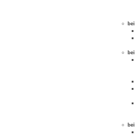
be
be
bei