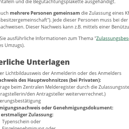
tafeln und die Begutachtungsplakette ausgehändigt.
auch
mehrere Personen
gemeinsam
die Zulassung eines 
besitzergemeinschaft"). Jede dieser Personen muss bei der
achweisen. Dieser Nachweis kann z.B. mittels einer Benütz
 Sie ausführliche Informationen zum Thema "
Zulassungsbes
nes Umzugs).
erliche Unterlagen
er Lichtbildausweis der Anmelderin oder des Anmelders
chweis des Hauptwohnsitzes (bei Privaten):
rage beim Zentralen Melderegister durch die Zulassungsste
ragstellerin/den Antragsteller weiterverrechnet.)
herungsbestätigung
migungsnachweis oder Genehmigungsdokument:
 erstmaliger Zulassung:
Typenschein oder
Einzelgenehmigung oder