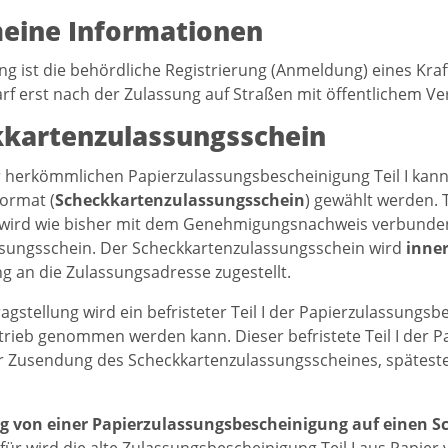
eine Informationen
ng ist die behördliche Registrierung (Anmeldung) eines Kra
rf erst nach der Zulassung auf Straßen mit öffentlichem V
kartenzulassungsschein
r herkömmlichen Papierzulassungsbescheinigung Teil I kann
ormat (
Scheckkartenzulassungsschein
) gewählt werden. T
wird wie bisher mit dem Genehmigungsnachweis verbunden.
sungsschein. Der Scheckkartenzulassungsschein wird
inne
g an die Zulassungsadresse zugestellt.
ragstellung wird ein befristeter Teil I der Papierzulassungs
etrieb genommen werden kann. Dieser befristete Teil I der 
r Zusendung des Scheckkartenzulassungsscheines, spätest
g von einer Papierzulassungsbescheinigung auf einen 
für wird die alte Zulassungsbescheinigung Teil I aus Papier