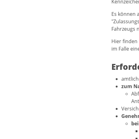
Kennzeichen
Es können 
"Zulassungs
Fahrzeugs n
Hier finden
im Falle ei
Erford
amtlich
zum Na
Abf
Ant
Versic
Geneh
bei