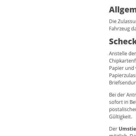
Allgem
Die Zulassu
Fahrzeug da
Scheck
Anstelle de
Chipkartenf
Papier und 
Papierzulas
Briefsendun
Bei der Ant
sofort in B
postalische
Gültigkeit.
Der
Umstie
möglich. Da