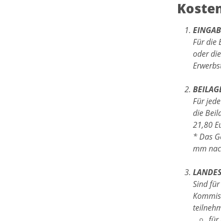
Koste
EINGA
Für die 
oder di
Erwerbst
BEILA
Für jede
die Beil
21,80 E
* Das G
mm nach
LANDE
Sind fü
Kommiss
teilneh
für