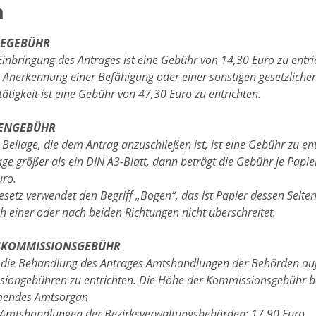
n
BEGEBÜHR
Einbringung des Antrages ist eine Gebühr von 14,30 Euro zu entr
e Anerkennung einer Befähigung oder einer sonstigen gesetzlich
ätigkeit ist eine Gebühr von 47,30 Euro zu entrichten.
GENGEBÜHR
 Beilage, die dem Antrag anzuschließen ist, ist eine Gebühr zu entr
age größer als ein DIN A3-Blatt, dann beträgt die Gebühr je Papi
uro.
esetz verwendet den Begriff „Bogen“, das ist Papier dessen Se
 einer oder nach beiden Richtungen nicht überschreitet.
SKOMMISSIONSGEBÜHR
r die Behandlung des Antrages Amtshandlungen der Behörden außer
iongebühren zu entrichten. Die Höhe der Kommissionsgebühr bet
mendes Amtsorgan
 Amtshandlungen der Bezirksverwaltungsbehörden: 17,90 Euro