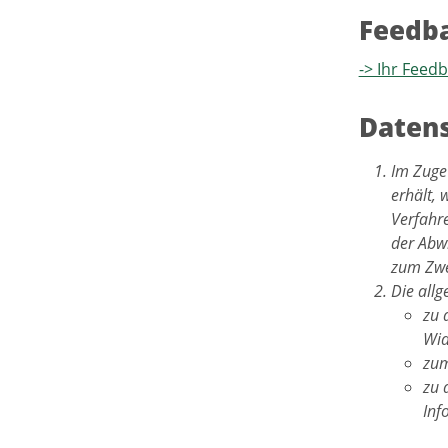
Feedb
-> Ihr Feed
Datens
Im Zuge
erhält, 
Verfahr
der Abwi
zum Zwe
Die all
zu 
Wid
zum
zu 
Inf