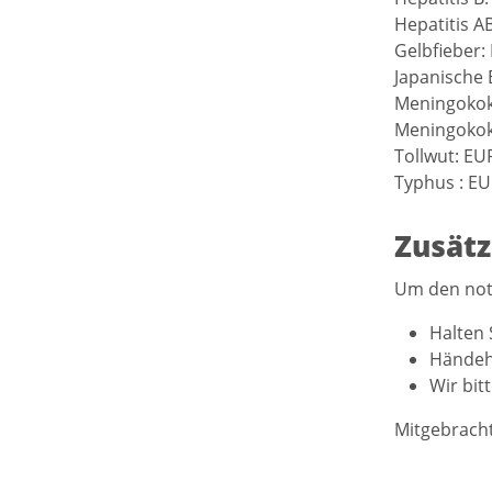
Hepatitis A
Gelbfieber:
Japanische 
Meningokok
Meningokokk
Tollwut: EU
Typhus : EU
Zusätz
Um den not
Halten 
Händehy
Wir bit
Mitgebracht