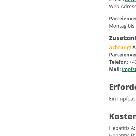
Web-Adres
Parteienve
Montag bis 
Zusatzin
Achtung!
A
Parteienve
Telefon
: +
Mail
:
impfs
Erford
Ein Impfpass
Koste
Hepatitis A
Hepatitis B