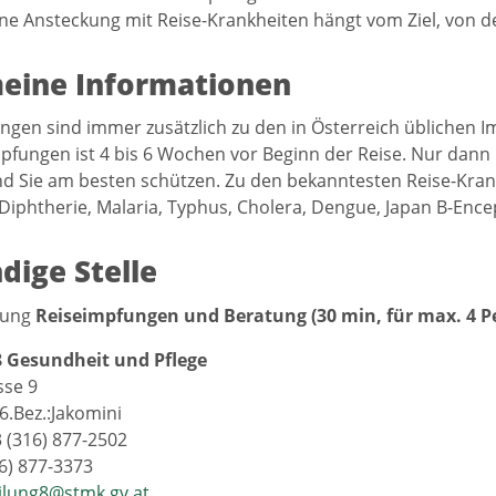
eine Ansteckung mit Reise-Krankheiten hängt vom Ziel, von de
eine Informationen
ngen sind immer zusätzlich zu den in Österreich üblichen 
mpfungen ist 4 bis 6 Wochen vor Beginn der Reise. Nur dann 
nd Sie am besten schützen. Zu den bekanntesten Reise-Kra
 Diphtherie, Malaria, Typhus, Cholera, Dengue, Japan B-Encep
dige Stelle
stung
Reiseimpfungen und Beratung (30 min, für max. 4 P
8 Gesundheit und Pflege
sse 9
6.Bez.:Jakomini
3 (316) 877-2502
16) 877-3373
ilung8@stmk.gv.at