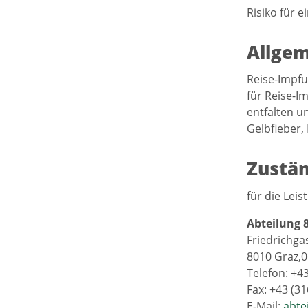
Risiko für 
Allgem
Reise-Impfu
für Reise-I
entfalten u
Gelbfieber,
Zustän
für die Lei
Abteilung 
Friedrichga
8010 Graz,0
Telefon: +4
Fax: +43 (3
E-Mail:
abte