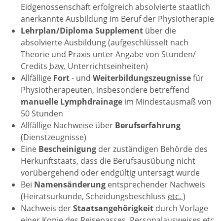
Eidgenossenschaft erfolgreich absolvierte staatlich
anerkannte Ausbildung im Beruf der Physiotherapie
Lehrplan/Diploma Supplement
über die
absolvierte Ausbildung (aufgeschlüsselt nach
Theorie und Praxis unter Angabe von Stunden/
Credits
bzw.
Unterrichtseinheiten)
Allfällige
Fort
- und
Weiterbildungszeugnisse
für
Physiotherapeuten, insbesondere
betreffend
manuelle Lymphdrainage
im Mindestausmaß von
50 Stunden
Allfällige Nachweise über
Berufserfahrung
(Dienstzeugnisse)
Eine
Bescheinigung
der zuständigen Behörde des
Herkunftstaats, dass die Berufsausübung nicht
vorübergehend oder endgültig untersagt wurde
Bei
Namensänderung
entsprechender Nachweis
(Heiratsurkunde, Scheidungsbeschluss
etc.
)
Nachweis der
Staatsangehörigkeit
durch Vorlage
einer Kopie des Reisepasses, Personalausweises
etc.