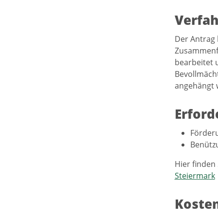
Verfah
Der Antrag
Zusammenfas
bearbeitet 
Bevollmächt
angehängt 
Erford
Förderu
Benützu
Hier finden
Steiermark
Koste