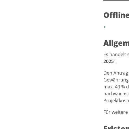
Offlin
Allgem
Es handelt 
2025
“.
Den Antrag 
Gewährung e
max. 40 % 
nachwachse
Projektkost
Für weitere
Friste