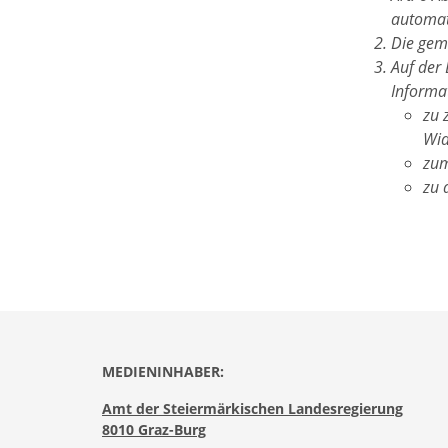
automat
Die gemä
Auf der
Informat
zu 
Wid
zum
zu 
MEDIENINHABER:
Amt der Steiermärkischen Landesregierung
8010 Graz-Burg