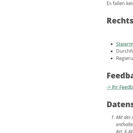
Es fallen ke
Recht
Steier
Durchf
Regieru
Feedb
-> Ihr Feed
Datens
Mit der 
enthalt
Art. 6 